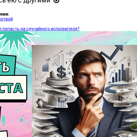
сь ею с другими
ями:
ертвой
е попасть на случайного исполнителя?