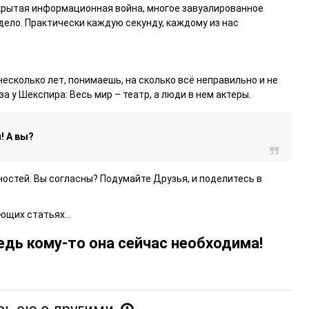
открытая информационная война, многое завуалированное
дело. Практически каждую секунду, каждому из нас
есколько лет, понимаешь, на сколько всё неправильно и не
а у Шекспира: Весь мир – театр, а люди в нем актеры.
! А вы?
ностей. Вы согласны? Подумайте Друзья, и поделитесь в
ующих статьях…
едь кому-то она сейчас необходима!