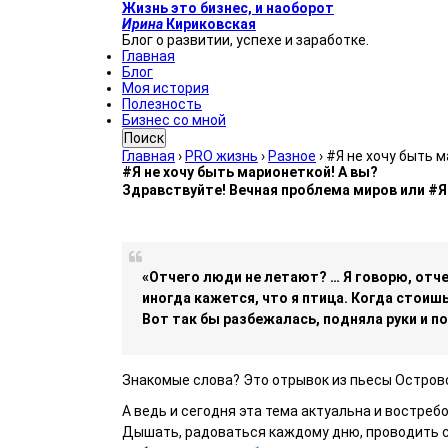
Жизнь это бизнес, и наоборот
Ирина
Кириковская
Блог о развитии, успехе и заработке.
Главная
Блог
Моя история
Полезность
Бизнес со мной
Поиск
Главная
›
PRO жизнь
›
Разное
›
#Я не хочу быть м
#Я не хочу быть марионеткой! А вы?
Здравствуйте! Вечная проблема миров или #Я
«Отчего люди не летают? … Я говорю, отче
иногда кажется, что я птица. Когда стоишь 
Вот так бы разбежалась, подняла руки и 
Знакомые слова? Это отрывок из пьесы Островск
А ведь и сегодня эта тема актуальна и востреб
Дышать, радоваться каждому дню, проводить с